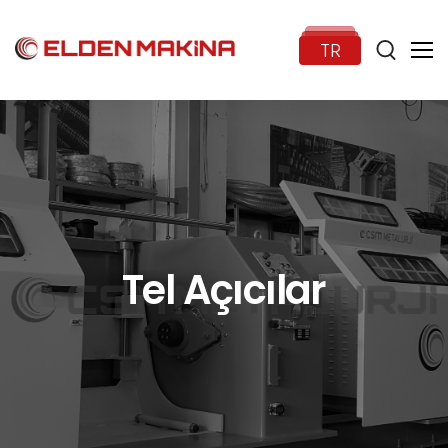
TR
Anasayfa
Kurumsal
Tel Açıcılar
Ürünler
Haberler
İletişim