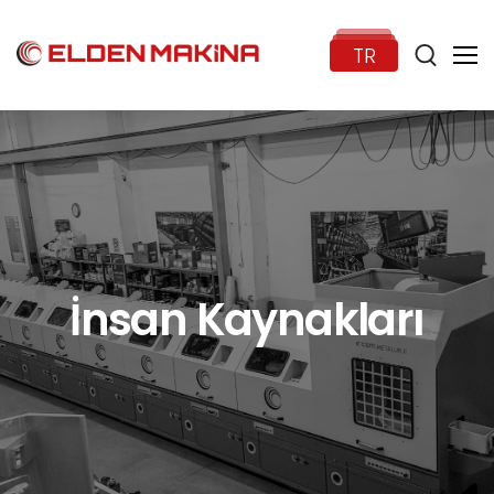
TR
Anasayfa
Kurumsal
İnsan Kaynakları
Ürünler
Haberler
İletişim