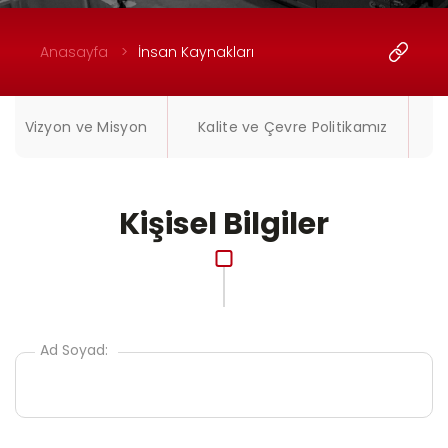
Anasayfa
İnsan Kaynakları
Vizyon ve Misyon
Kalite ve Çevre Politikamız
İ
Kişisel Bilgiler
Ad Soyad: